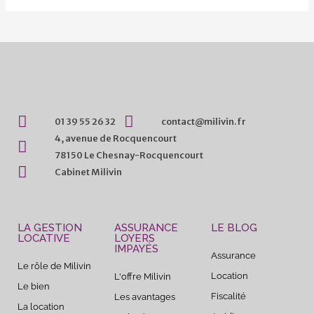
01 39 55 26 32
contact@milivin.fr
4, avenue de Rocquencourt
78150 Le Chesnay-Rocquencourt
Cabinet Milivin
LA GESTION
ASSURANCE
LE BLOG
LOCATIVE
LOYERS
IMPAYÉS
Assurance
Le rôle de Milivin
Location
L'offre Milivin
Le bien
Fiscalité
Les avantages
La location