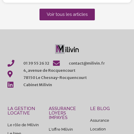
Voir tous les articles
01 39 55 26 32
contact@milivin.fr
4, avenue de Rocquencourt
78150 Le Chesnay-Rocquencourt
Cabinet Milivin
LA GESTION
ASSURANCE
LE BLOG
LOCATIVE
LOYERS
IMPAYÉS
Assurance
Le rôle de Milivin
Location
L'offre Milivin
Le bien